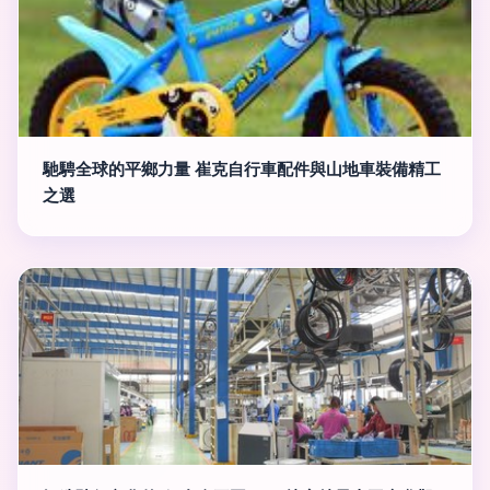
馳騁全球的平鄉力量 崔克自行車配件與山地車裝備精工
之選