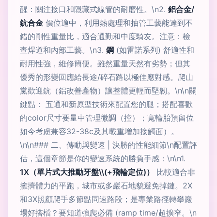
醒：關注接口和隱藏式線管的耐磨性。\n2.
鋁合金/
鈧合金
價位適中，利用熱處理和抽管工藝能達到不
錯的剛性重量比，適合通勤和中度騎友。注意：檢
查焊道和內部工藝。\n3.
鋼
(如雷諾系列) 舒適性和
耐用性強，維修簡便。雖然重量天然有劣勢；但其
優秀的形變回應給長途/碎石路以極佳應對感。爬山
黨歡迎鈧（鋁改善產物）讓整體更輕而堅韌。\n\n關
鍵點： 五通和新原型技術來配置您的腿；搭配喜歡
的color尺寸要量中管理微調（控）；寬輪胎預留位
如今考慮兼容32-38c及其載重增加接觸面）。
\n\n### 二、傳動與變速 | 決勝的性能細節\n配置評
估，這個章節是你的變速系統的勝負手感：\n\n1.
1X（單片式大推動牙盤\\(+飛輪定位)）
比較適合非
擁擠體力的平跑，城市或多巖石地貌避免掉鏈。2X
和3X照顧爬手多節點同速路段；是專業路徑轉攀巖
場好搭檔？要知道強爬必備 (ramp time/超擴窄。\n