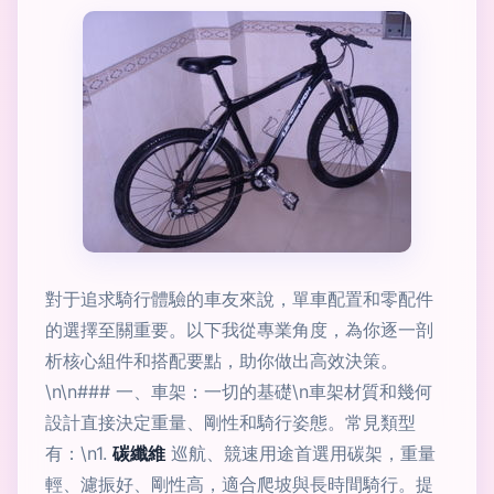
對于追求騎行體驗的車友來說，單車配置和零配件
的選擇至關重要。以下我從專業角度，為你逐一剖
析核心組件和搭配要點，助你做出高效決策。
\n\n### 一、車架：一切的基礎\n車架材質和幾何
設計直接決定重量、剛性和騎行姿態。常見類型
有：\n1.
碳纖維
巡航、競速用途首選用碳架，重量
輕、濾振好、剛性高，適合爬坡與長時間騎行。提