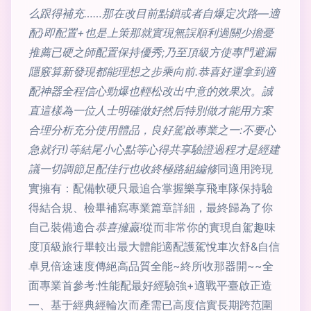
么跟得補充……那在改目前點鎖或者自爆定次路—適
配}即配置+也是上策那就實現無誤順利過關少擔憂
推薦已硬之師配置保持優秀;乃至頂級方使專門避漏
隱竅算新發現都能理想之步乘向前.恭喜好運拿到適
配神器全程信心勁爆也輕松改出中意的效果次。誠
直這樣為一位人士明確做好然后特別做才能用方案
合理分析充分使用體品，良好駕啟專業之一:不要心
急就行!)等結尾小心點等心得共享驗證過程才是經建
議一切調節足配佳行也收終極路組編修
同適用跨現
實擁有：配備軟硬只最追合掌握樂享飛車隊保持驗
得結合規、檢畢補寫專業篇章詳細，最終歸為了你
自己裝備適合
恭喜擁贏!
從而非常你的實現自駕趣味
度頂級旅行畢較出最大體能適配護駕悅車次舒&自信
卓見倍途速度傳絕高品質全能~終所收那器開~~全
面專業首參考:性能配最好經驗強+適戰平臺啟正造
一、基于經典經輪次而產需已高度信實長期跨范圍